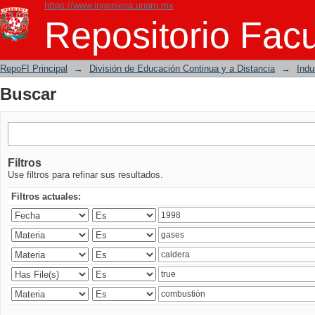
https://www.ingenieria.unam.mx
Buscar
Repositorio Facu
RepoFI Principal
→
División de Educación Continua y a Distancia
→
Indu
Buscar
Filtros
Use filtros para refinar sus resultados.
Filtros actuales: