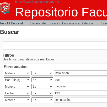
https://www.ingenieria.unam.mx
Buscar
Repositorio Facu
RepoFI Principal
→
División de Educación Continua y a Distancia
→
Indu
Buscar
Filtros
Use filtros para refinar sus resultados.
Filtros actuales: