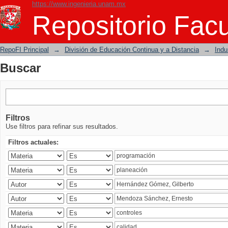
https://www.ingenieria.unam.mx
Buscar
Repositorio Facu
RepoFI Principal
→
División de Educación Continua y a Distancia
→
Indu
Buscar
Filtros
Use filtros para refinar sus resultados.
Filtros actuales: