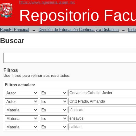
https://www.ingenieria.unam.mx
Buscar
Repositorio Facu
RepoFI Principal
→
División de Educación Continua y a Distancia
→
Indu
Buscar
Filtros
Use filtros para refinar sus resultados.
Filtros actuales: