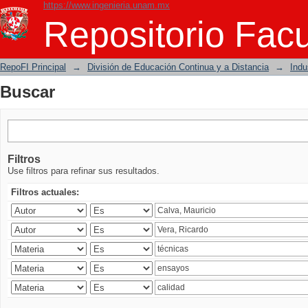
https://www.ingenieria.unam.mx
Buscar
Repositorio Facu
RepoFI Principal
→
División de Educación Continua y a Distancia
→
Indu
Buscar
Filtros
Use filtros para refinar sus resultados.
Filtros actuales: