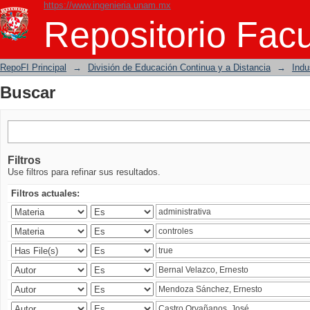
https://www.ingenieria.unam.mx
Buscar
Repositorio Facu
RepoFI Principal
→
División de Educación Continua y a Distancia
→
Indu
Buscar
Filtros
Use filtros para refinar sus resultados.
Filtros actuales: