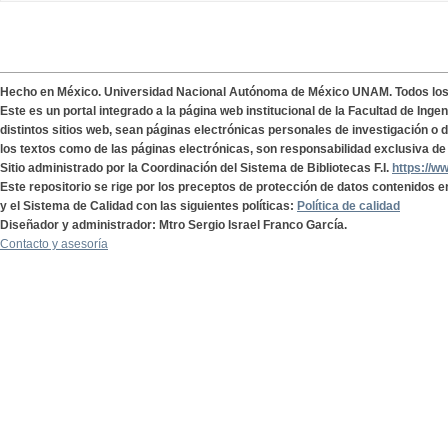
Hecho en México. Universidad Nacional Autónoma de México UNAM. Todos lo
Este es un portal integrado a la página web institucional de la Facultad de Ing
distintos sitios web, sean páginas electrónicas personales de investigación o de
los textos como de las páginas electrónicas, son responsabilidad exclusiva de 
Sitio administrado por la Coordinación del Sistema de Bibliotecas F.I.
https://w
Este repositorio se rige por los preceptos de protección de datos contenidos e
y el Sistema de Calidad con las siguientes políticas:
Política de calidad
Diseñador y administrador: Mtro Sergio Israel Franco García.
Contacto y asesoría