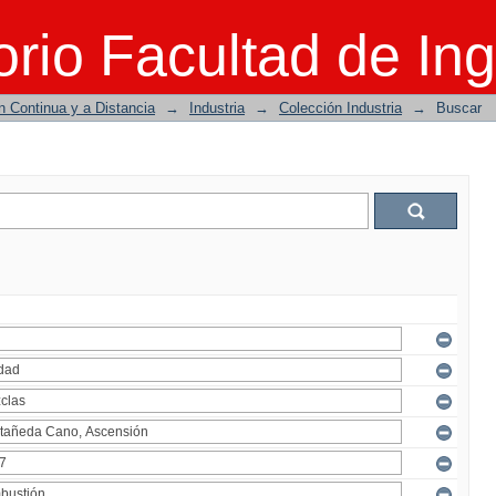
rio Facultad de Ing
n Continua y a Distancia
→
Industria
→
Colección Industria
→
Buscar