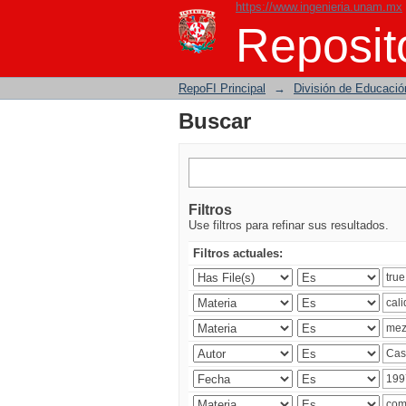
https://www.ingenieria.unam.mx
Buscar
Reposito
RepoFI Principal
→
División de Educació
Buscar
Filtros
Use filtros para refinar sus resultados.
Filtros actuales: