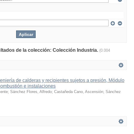
ltados de la colección: Colección Industria.
(0.004
niería de calderas y recipientes sujetos a presión, Módulo
 combustión e instalaciones
cente
;
Sánchez Flores, Alfredo
;
Castañeda Cano, Ascensión
;
Sánchez