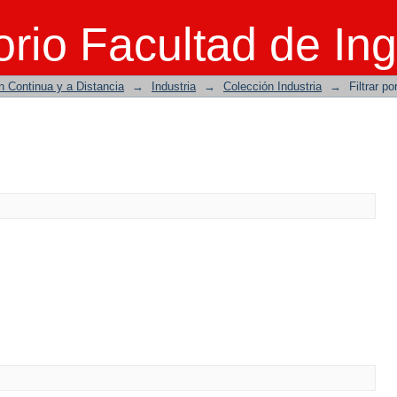
rio Facultad de Ing
n Continua y a Distancia
→
Industria
→
Colección Industria
→
Filtrar po