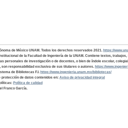
tónoma de México UNAM. Todos los derechos reservados 2021.
https://www.u
institucional de la Facultad de Ingeniería de la UNAM. Contiene textos, trabajos
cas personales de investigación o de docentes, o bien de índole escolar, colegia
, son responsabilidad exclusiva de sus titulares o autores.
https://www.ingenie
istema de Bibliotecas F.I.
https://www.ingenieria.unam.mx/bibliotecas/
de protección de datos contenidos en:
Aviso de privacidad integral
olíticas:
Política de calidad
el Franco García.