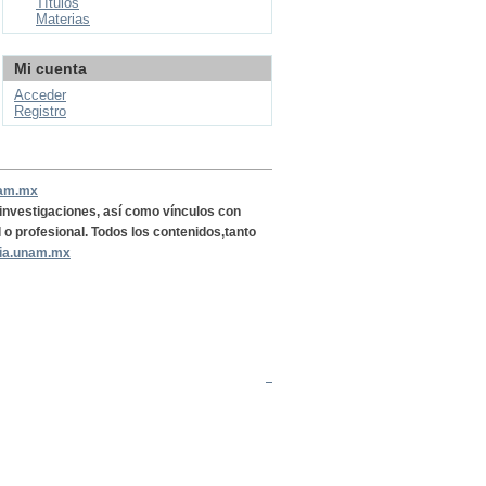
Títulos
Materias
Mi cuenta
Acceder
Registro
nam.mx
, investigaciones, así como vínculos con
l o profesional. Todos los contenidos,tanto
ria.unam.mx