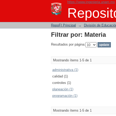
https://www.ingenieria.unam.mx
Filtrar por: Materia
Reposito
RepoFI Principal
→
División de Educació
Filtrar por: Materia
Resultados por página:
Mostrando ítems 1-5 de 1
administrativa (1)
calidad (1)
controles (1)
planeación (1)
programación (1)
Mostrando ítems 1-5 de 1