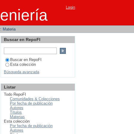
Login
eniería
r: Materia
Buscar en RepoFI
Buscar en RepoFI
Esta colección
Búsqueda avanzada
Listar
Todo RepoFI
Comunidades & Colecciones
Por fecha de publicación
Autores
Títulos
Materias
Esta colección
Por fecha de publicación
Autores