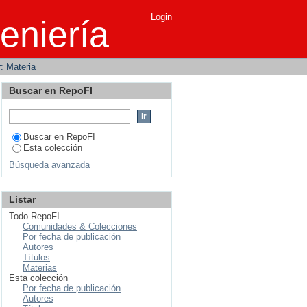
Login
eniería
r: Materia
Buscar en RepoFI
Buscar en RepoFI
Esta colección
Búsqueda avanzada
Listar
Todo RepoFI
Comunidades & Colecciones
Por fecha de publicación
Autores
Títulos
Materias
Esta colección
Por fecha de publicación
Autores