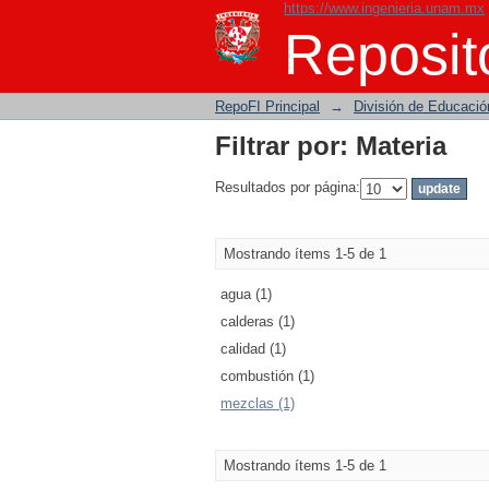
https://www.ingenieria.unam.mx
Filtrar por: Materia
Reposito
RepoFI Principal
→
División de Educació
Filtrar por: Materia
Resultados por página:
Mostrando ítems 1-5 de 1
agua (1)
calderas (1)
calidad (1)
combustión (1)
mezclas (1)
Mostrando ítems 1-5 de 1