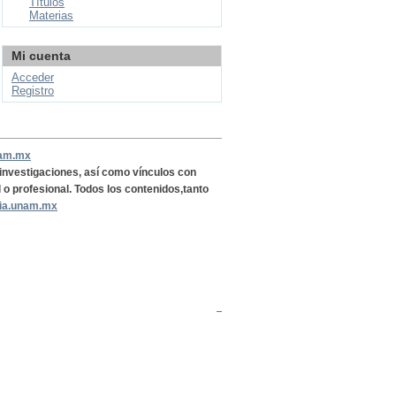
Títulos
Materias
Mi cuenta
Acceder
Registro
nam.mx
, investigaciones, así como vínculos con
l o profesional. Todos los contenidos,tanto
ria.unam.mx