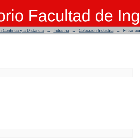
rio Facultad de Ing
n Continua y a Distancia
→
Industria
→
Colección Industria
→
Filtrar po