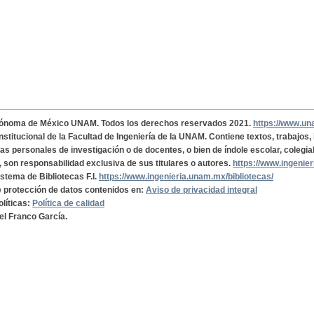
tónoma de México UNAM. Todos los derechos reservados 2021.
https://www.u
institucional de la Facultad de Ingeniería de la UNAM. Contiene textos, trabajos
cas personales de investigación o de docentes, o bien de índole escolar, colegia
, son responsabilidad exclusiva de sus titulares o autores.
https://www.ingenie
istema de Bibliotecas F.I.
https://www.ingenieria.unam.mx/bibliotecas/
de protección de datos contenidos en:
Aviso de privacidad integral
olíticas:
Política de calidad
el Franco García.