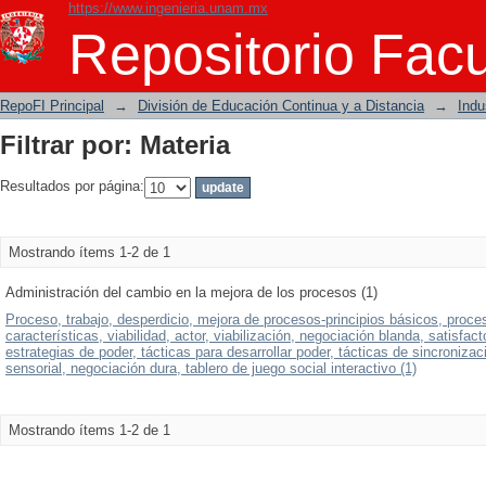
https://www.ingenieria.unam.mx
Filtrar por: Materia
Repositorio Facu
RepoFI Principal
→
División de Educación Continua y a Distancia
→
Indu
Filtrar por: Materia
Resultados por página:
Mostrando ítems 1-2 de 1
Administración del cambio en la mejora de los procesos (1)
Proceso, trabajo, desperdicio, mejora de procesos-principios básicos, proce
características, viabilidad, actor, viabilización, negociación blanda, satisfa
estrategias de poder, tácticas para desarrollar poder, tácticas de sincroniz
sensorial, negociación dura, tablero de juego social interactivo (1)
Mostrando ítems 1-2 de 1