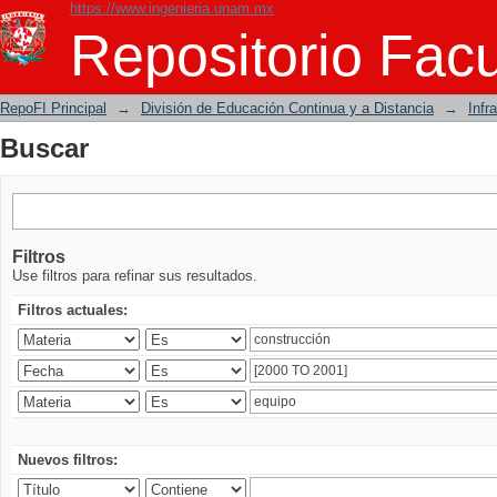
https://www.ingenieria.unam.mx
Buscar
Repositorio Facu
RepoFI Principal
→
División de Educación Continua y a Distancia
→
Infr
Buscar
Filtros
Use filtros para refinar sus resultados.
Filtros actuales:
Nuevos filtros: