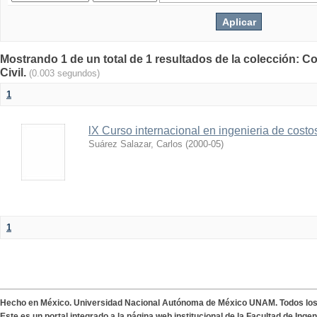
Mostrando 1 de un total de 1 resultados de la colección: Co
Civil.
(0.003 segundos)
1
lX Curso internacional en ingenieria de costo
Suárez Salazar, Carlos
(
2000-05
)
1
Hecho en México. Universidad Nacional Autónoma de México UNAM. Todos lo
Este es un portal integrado a la página web institucional de la Facultad de Ing