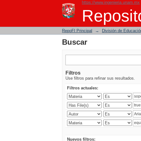
https://www.ingenieria.unam.mx
Buscar
Reposito
RepoFI Principal
→
División de Educació
Buscar
Filtros
Use filtros para refinar sus resultados.
Filtros actuales:
Nuevos filtros: