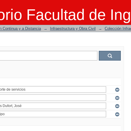
rio Facultad de Ing
n Continua y a Distancia
→
Infraestructura y Obra Civil
→
Colección Infra