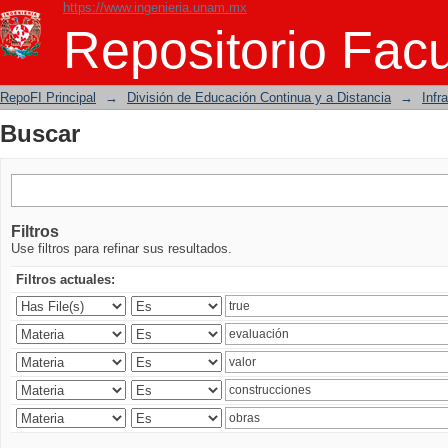
https://www.ingenieria.unam.mx
Buscar
Repositorio Facu
RepoFI Principal
→
División de Educación Continua y a Distancia
→
Infr
Buscar
Filtros
Use filtros para refinar sus resultados.
Filtros actuales: