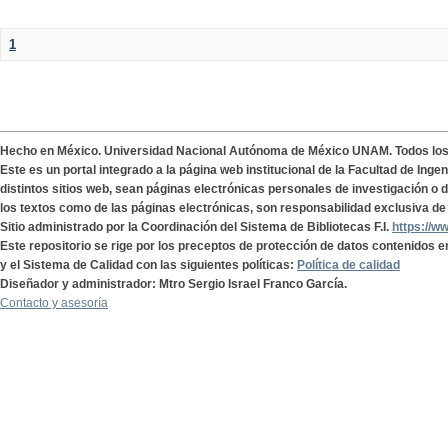
1
Hecho en México. Universidad Nacional Autónoma de México UNAM. Todos lo
Este es un portal integrado a la página web institucional de la Facultad de Ing
distintos sitios web, sean páginas electrónicas personales de investigación o de
los textos como de las páginas electrónicas, son responsabilidad exclusiva de 
Sitio administrado por la Coordinación del Sistema de Bibliotecas F.I.
https://w
Este repositorio se rige por los preceptos de protección de datos contenidos e
y el Sistema de Calidad con las siguientes políticas:
Política de calidad
Diseñador y administrador: Mtro Sergio Israel Franco García.
Contacto y asesoría