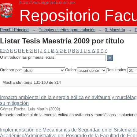
https://www.ingenieria.unam.mx
Listar Tesis Maestría 2009 por título
Repositorio Facu
RepoFI Principal
→
Trabajos escritos para titulación
→
3. Maestría
→
T
Listar Tesis Maestría 2009 por título
0-9
A
B
C
D
E
F
G
H
I
J
K
L
M
N
O
P
Q
R
S
T
U
V
W
X
Y
Z
O introducir las primeras letras:
Ordenar por:
Orden:
Resultados:
Mostrando ítems 131-150 de 214
Impacto ambiental de la energia eólica en avifauna y murciéla
su mitigación
Gómez Rocha, Luis Martín
(
2009
)
Impacto ambiental de la energia eólica en avifauna y murciélagos : solucion
Implementación de Mecanismos de Seguridad en el Sistema d
Académico/Administrativa del Posgrado de la Facultad de E