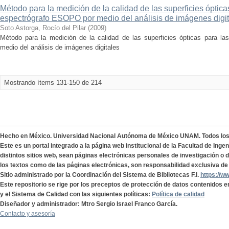
Método para la medición de la calidad de las superficies ópticas
espectrógrafo ESOPO por medio del análisis de imágenes digi
Soto Astorga, Rocío del Pilar
(
2009
)
Método para la medición de la calidad de las superficies ópticas para l
medio del análisis de imágenes digitales
Mostrando ítems 131-150 de 214
Hecho en México. Universidad Nacional Autónoma de México UNAM. Todos lo
Este es un portal integrado a la página web institucional de la Facultad de Ing
distintos sitios web, sean páginas electrónicas personales de investigación o de
los textos como de las páginas electrónicas, son responsabilidad exclusiva de 
Sitio administrado por la Coordinación del Sistema de Bibliotecas F.I.
https://w
Este repositorio se rige por los preceptos de protección de datos contenidos e
y el Sistema de Calidad con las siguientes políticas:
Política de calidad
Diseñador y administrador: Mtro Sergio Israel Franco García.
Contacto y asesoría