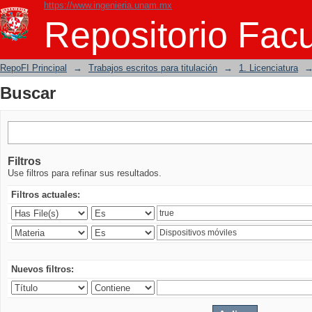
https://www.ingenieria.unam.mx
Buscar
Repositorio Facu
RepoFI Principal
→
Trabajos escritos para titulación
→
1. Licenciatura
Buscar
Filtros
Use filtros para refinar sus resultados.
Filtros actuales:
Nuevos filtros: