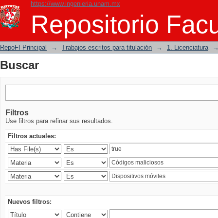
https://www.ingenieria.unam.mx
Buscar
Repositorio Facu
RepoFI Principal
→
Trabajos escritos para titulación
→
1. Licenciatura
Buscar
Filtros
Use filtros para refinar sus resultados.
Filtros actuales:
Nuevos filtros: