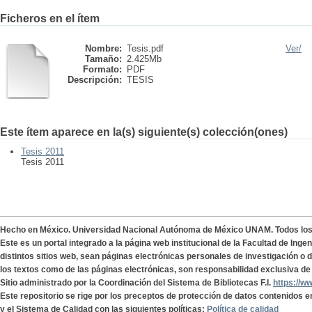
Ficheros en el ítem
Nombre:
Tesis.pdf
Ver/
Tamaño:
2.425Mb
Formato:
PDF
Descripción:
TESIS
Este ítem aparece en la(s) siguiente(s) colección(ones)
Tesis 2011
Tesis 2011
Hecho en México. Universidad Nacional Autónoma de México UNAM. Todos lo
Este es un portal integrado a la página web institucional de la Facultad de Ing
distintos sitios web, sean páginas electrónicas personales de investigación o de
los textos como de las páginas electrónicas, son responsabilidad exclusiva de 
Sitio administrado por la Coordinación del Sistema de Bibliotecas F.I.
https://w
Este repositorio se rige por los preceptos de protección de datos contenidos e
y el Sistema de Calidad con las siguientes políticas:
Política de calidad