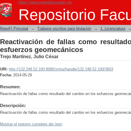
https://www.ingenieria.unam.mx
Reactivación de fallas como resultado
Repositorio Facu
RepoFI Principal
→
Trabajos escritos para titulación
→
1. Licenciatura
Reactivación de fallas como resultad
esfuerzos geomecánicos
Trejo Martínez, Julio César
URI:
http://132.248.52.100:8080/xmlui/handle/132.248.52.100/3603
Fecha:
2014-05-29
Resumen:
Reactivación de fallas como resultado del cambio en los esfuerzos geomecá
Descripción:
Reactivación de fallas como resultado del cambio en los esfuerzos geomecá
Mostrar el registro completo del ítem