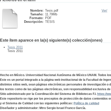
Nombre:
Tesis.pdf
Ver/
Tamaño:
11.79Mb
Formato:
PDF
Descripción:
TESIS
Este ítem aparece en la(s) siguiente(s) colección(ones)
Tesis 2011
Tesis 2011
Hecho en México. Universidad Nacional Autónoma de México UNAM. Todos lo
Este es un portal integrado a la página web institucional de la Facultad de Ing
distintos sitios web, sean páginas electrónicas personales de investigación o de
los textos como de las páginas electrónicas, son responsabilidad exclusiva de 
Sitio administrado por la Coordinación del Sistema de Bibliotecas F.I.
https://w
Este repositorio se rige por los preceptos de protección de datos contenidos e
y el Sistema de Calidad con las siguientes políticas:
Política de calidad
Diseñador y administrador: Mtro Sergio Israel Franco García.