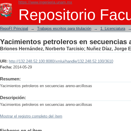
https://www.ingenieria.unam.mx
Yacimientos petroleros en secuencias a
Repositorio Facu
RepoFI Principal
→
Trabajos escritos para titulación
→
1. Licenciatura
Yacimientos petroleros en secuencias a
Briones Hernández, Norberto Tarcisio
;
Nuñez Díaz, Jorge 
URI:
http://132.248.52.100:8080/xmlui/handle/132.248.52.100/3610
Fecha:
2014-05-29
Resumen:
Yacimientos petroleros en secuencias areno-arcillosas
Descripción:
Yacimientos petroleros en secuencias areno-arcillosas
Mostrar el registro completo del ítem
Ficheros en el ítem