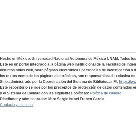
Hecho en México. Universidad Nacional Autónoma de México UNAM. Todos lo
Este es un portal integrado a la página web institucional de la Facultad de Ing
distintos sitios web, sean páginas electrónicas personales de investigación o de
los textos como de las páginas electrónicas, son responsabilidad exclusiva de 
Sitio administrado por la Coordinación del Sistema de Bibliotecas F.I.
https://w
Este repositorio se rige por los preceptos de protección de datos contenidos e
y el Sistema de Calidad con las siguientes políticas:
Política de calidad
Diseñador y administrador: Mtro Sergio Israel Franco García.
Contacto y asesoría