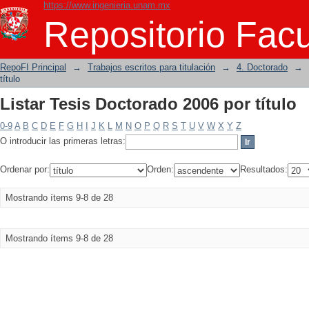
https://www.ingenieria.unam.mx
Listar Tesis Doctorado 2006 por título
Repositorio Facu
RepoFI Principal
→
Trabajos escritos para titulación
→
4. Doctorado
→
título
Listar Tesis Doctorado 2006 por título
0-9
A
B
C
D
E
F
G
H
I
J
K
L
M
N
O
P
Q
R
S
T
U
V
W
X
Y
Z
O introducir las primeras letras:
Ordenar por:
Orden:
Resultados:
Mostrando ítems 9-8 de 28
Mostrando ítems 9-8 de 28