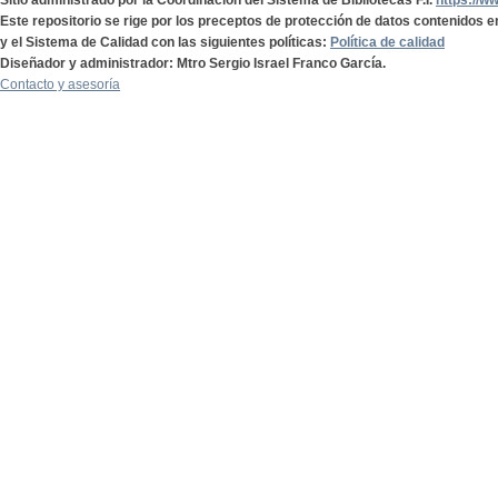
Sitio administrado por la Coordinación del Sistema de Bibliotecas F.I.
https://w
Este repositorio se rige por los preceptos de protección de datos contenidos e
y el Sistema de Calidad con las siguientes políticas:
Política de calidad
Diseñador y administrador: Mtro Sergio Israel Franco García.
Contacto y asesoría