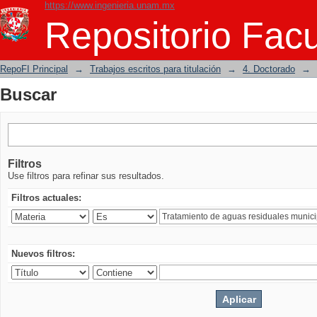
https://www.ingenieria.unam.mx
Buscar
Repositorio Facu
RepoFI Principal
→
Trabajos escritos para titulación
→
4. Doctorado
→
Buscar
Filtros
Use filtros para refinar sus resultados.
Filtros actuales:
Nuevos filtros: