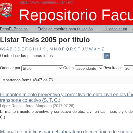
https://www.ingenieria.unam.mx
Listar Tesis 2005 por título
Repositorio Facu
RepoFI Principal
→
Trabajos escritos para titulación
→
1. Licenciatura
Listar Tesis 2005 por título
0-9
A
B
C
D
E
F
G
H
I
J
K
L
M
N
O
P
Q
R
S
T
U
V
W
X
Y
Z
O introducir las primeras letras:
Ordenar por:
Orden:
Resultados:
Mostrando ítems 48-67 de 76
El mantenimiento preventivo y correctivo de obra civil en las lí
transporte colectivo (S. T. C.)
López Rocha, Jorge Margarito
(
2017-07-26
)
El mantenimiento preventivo y correctivo de obra civil en las líneas 5 y 6 de
C.)
Manual de prácticas para el laboratorio de mecánica de suelos