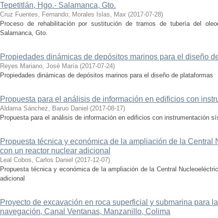
Tepetitlán, Hgo.- Salamanca, Gto.
Cruz Fuentes, Fernando
;
Morales Islas, Max
(
2017-07-28
)
Proceso de rehabilitación por sustitución de tramos de tubería del oleo
Salamanca, Gto.
Propiedades dinámicas de depósitos marinos para el diseño d
Reyes Mariano, José María
(
2017-07-24
)
Propiedades dinámicas de depósitos marinos para el diseño de plataformas
Propuesta para el análisis de información en edificios con ins
Aldama Sánchez, Baruo Daniel
(
2017-08-17
)
Propuesta para el análisis de información en edificios con instrumentación s
Propuesta técnica y económica de la ampliación de la Central
con un reactor nuclear adicional
Leal Cobos, Carlos Daniel
(
2017-12-07
)
Propuesta técnica y económica de la ampliación de la Central Nucleoeléctri
adicional
Proyecto de excavación en roca superficial y submarina para l
navegación, Canal Ventanas, Manzanillo, Colima