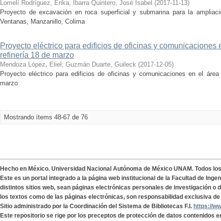
Lomelí Rodríguez, Erika
;
Ibarra Quintero, José Isabel
(
2017-11-13
)
Proyecto de excavación en roca superficial y submarina para la ampliac
Ventanas, Manzanillo, Colima
Proyecto eléctrico para edificios de oficinas y comunicaciones 
refinería 18 de marzo
Mendoza López, Eliel
;
Guzmán Duarte, Guileck
(
2017-12-05
)
Proyecto eléctrico para edificios de oficinas y comunicaciones en el área
marzo
Mostrando ítems 48-67 de 76
Hecho en México. Universidad Nacional Autónoma de México UNAM. Todos lo
Este es un portal integrado a la página web institucional de la Facultad de Ing
distintos sitios web, sean páginas electrónicas personales de investigación o de
los textos como de las páginas electrónicas, son responsabilidad exclusiva de 
Sitio administrado por la Coordinación del Sistema de Bibliotecas F.I.
https://w
Este repositorio se rige por los preceptos de protección de datos contenidos e