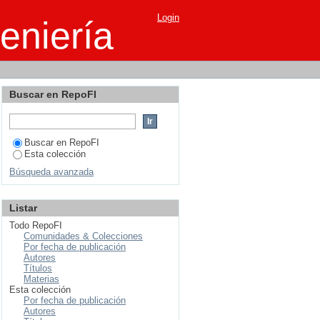
nto registradas en el
Login
eniería
El Baluarte
Buscar en RepoFI
Buscar en RepoFI
Esta colección
Búsqueda avanzada
Listar
Todo RepoFI
Comunidades & Colecciones
Por fecha de publicación
Autores
Títulos
Materias
Esta colección
Por fecha de publicación
Autores