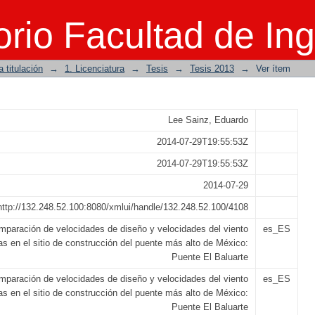
idades de diseño y velocidades del vie
rio Facultad de Ing
 del puente más alto de México: Puente 
 titulación
→
1. Licenciatura
→
Tesis
→
Tesis 2013
→
Ver ítem
Lee Sainz, Eduardo
2014-07-29T19:55:53Z
2014-07-29T19:55:53Z
2014-07-29
http://132.248.52.100:8080/xmlui/handle/132.248.52.100/4108
mparación de velocidades de diseño y velocidades del viento
es_ES
as en el sitio de construcción del puente más alto de México:
Puente El Baluarte
mparación de velocidades de diseño y velocidades del viento
es_ES
as en el sitio de construcción del puente más alto de México:
Puente El Baluarte