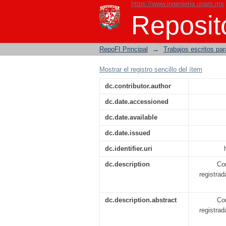
https://www.ingenieria.unam.mx
Comparación de veloc
Reposito
sitio de construcción
RepoFI Principal
→
Trabajos escritos para
Mostrar el registro sencillo del ítem
dc.contributor.author
dc.date.accessioned
dc.date.available
dc.date.issued
dc.identifier.uri
dc.description
Co
registrad
dc.description.abstract
Co
registrad