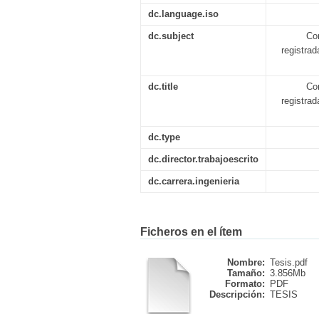
dc.language.iso
dc.subject
Co
registrad
dc.title
Co
registrad
dc.type
dc.director.trabajoescrito
dc.carrera.ingenieria
Ficheros en el ítem
Nombre:
Tesis.pdf
Tamaño:
3.856Mb
Formato:
PDF
Descripción:
TESIS