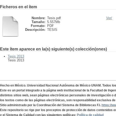
Ficheros en el ítem
Nombre:
Tesis.pdf
Ver/
Tamaño:
5.557Mb
Formato:
PDF
Descripción:
TESIS
Este ítem aparece en la(s) siguiente(s) colección(ones)
Tesis 2013
Tesis 2013
Hecho en México. Universidad Nacional Autónoma de México UNAM. Todos lo
Este es un portal integrado a la página web institucional de la Facultad de Ing
distintos sitios web, sean páginas electrónicas personales de investigación o de
los textos como de las páginas electrónicas, son responsabilidad exclusiva de 
Sitio administrado por la Coordinación del Sistema de Bibliotecas F.I.
https://w
Este repositorio se rige por los preceptos de protección de datos contenidos e
y el Sistema de Calidad con las siguientes políticas:
Política de calidad