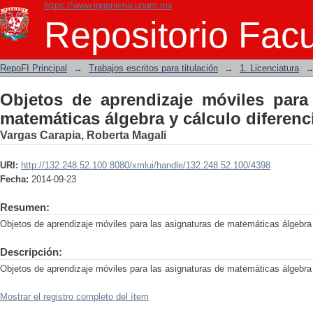
https://www.ingenieria.unam.mx
Objetos de aprendizaje móviles para
Repositorio Facu
cálculo diferencial
RepoFI Principal
→
Trabajos escritos para titulación
→
1. Licenciatura
Objetos de aprendizaje móviles para
matemáticas álgebra y cálculo diferenc
Vargas Carapia, Roberta Magali
URI:
http://132.248.52.100:8080/xmlui/handle/132.248.52.100/4398
Fecha:
2014-09-23
Resumen:
Objetos de aprendizaje móviles para las asignaturas de matemáticas álgebra y
Descripción:
Objetos de aprendizaje móviles para las asignaturas de matemáticas álgebra y
Mostrar el registro completo del ítem