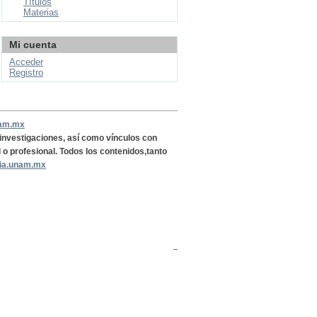
Títulos
Materias
Mi cuenta
Acceder
Registro
nam.mx
, investigaciones, así como vínculos con
l o profesional. Todos los contenidos,tanto
ria.unam.mx