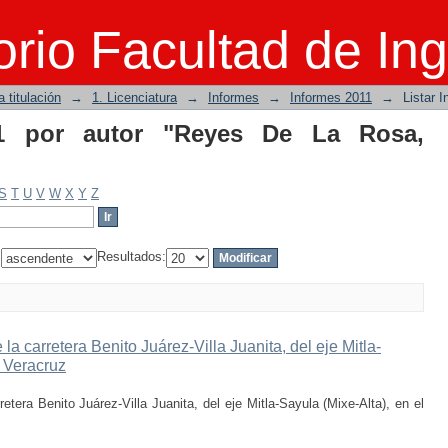
por autor "Reyes De La Rosa, Horacio"
rio Facultad de Ing
 titulación
→
1. Licenciatura
→
Informes
→
Informes 2011
→
Listar 
11 por autor "Reyes De La Rosa,
S
T
U
V
W
X
Y
Z
:
Resultados:
la carretera Benito Juárez-Villa Juanita, del eje Mitla-
e Veracruz
etera Benito Juárez-Villa Juanita, del eje Mitla-Sayula (Mixe-Alta), en el