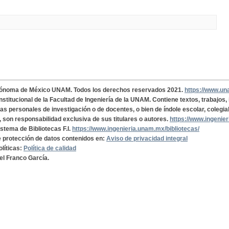
tónoma de México UNAM. Todos los derechos reservados 2021.
https://www.u
institucional de la Facultad de Ingeniería de la UNAM. Contiene textos, trabajos
cas personales de investigación o de docentes, o bien de índole escolar, colegia
, son responsabilidad exclusiva de sus titulares o autores.
https://www.ingenie
istema de Bibliotecas F.I.
https://www.ingenieria.unam.mx/bibliotecas/
de protección de datos contenidos en:
Aviso de privacidad integral
olíticas:
Política de calidad
el Franco García.