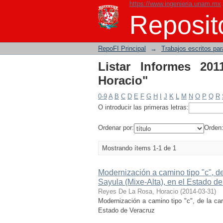
https://www.ingenieria.unam.mx
Listar Informes 2011 
Reposito
RepoFI Principal
→
Trabajos escritos para
Listar Informes 20
Horacio"
0-9
A
B
C
D
E
F
G
H
I
J
K
L
M
N
O
P
Q
R
O introducir las primeras letras:
Ordenar por:
Orden
Mostrando ítems 1-1 de 1
Modernización a camino tipo "c", de 
Sayula (Mixe-Alta), en el Estado d
Reyes De La Rosa, Horacio
(
2014-03-31
)
Modernización a camino tipo "c", de la carr
Estado de Veracruz