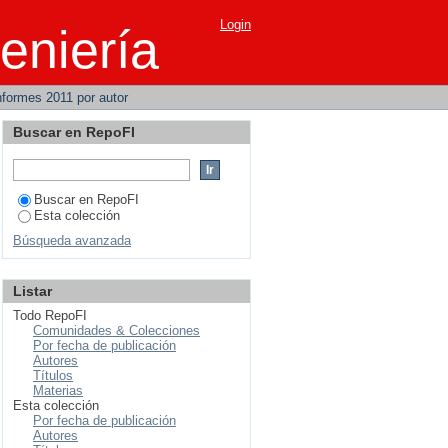
Login
eniería
Informes 2011 por autor
Buscar en RepoFI
Buscar en RepoFI
Esta colección
Búsqueda avanzada
Listar
Todo RepoFI
Comunidades & Colecciones
Por fecha de publicación
Autores
Títulos
Materias
Esta colección
Por fecha de publicación
Autores