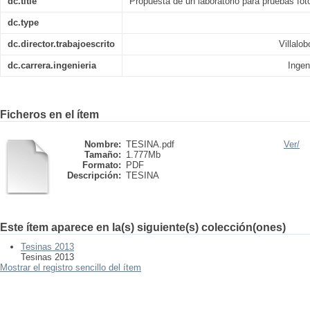
dc.title
Propuesta de un laboratorio para pruebas fo
dc.type
dc.director.trabajoescrito
Villalo
dc.carrera.ingenieria
Ingen
Ficheros en el ítem
Nombre:
TESINA.pdf
Ver/
Tamaño:
1.777Mb
Formato:
PDF
Descripción:
TESINA
Este ítem aparece en la(s) siguiente(s) colección(ones)
Tesinas 2013
Tesinas 2013
Mostrar el registro sencillo del ítem