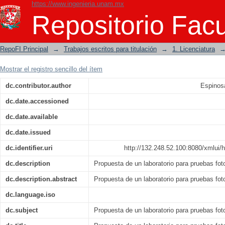
https://www.ingenieria.unam.mx
Propuesta de un laboratorio para prue
Repositorio Facu
RepoFI Principal
→
Trabajos escritos para titulación
→
1. Licenciatura
Mostrar el registro sencillo del ítem
dc.contributor.author
Espinos
dc.date.accessioned
dc.date.available
dc.date.issued
dc.identifier.uri
http://132.248.52.100:8080/xmlui/
dc.description
Propuesta de un laboratorio para pruebas fo
dc.description.abstract
Propuesta de un laboratorio para pruebas fo
dc.language.iso
dc.subject
Propuesta de un laboratorio para pruebas fo