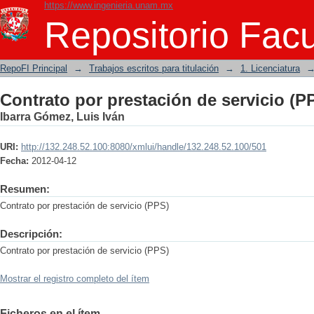
https://www.ingenieria.unam.mx
Contrato por prestación de servicio (P
Repositorio Facu
RepoFI Principal
→
Trabajos escritos para titulación
→
1. Licenciatura
Contrato por prestación de servicio (P
Ibarra Gómez, Luis Iván
URI:
http://132.248.52.100:8080/xmlui/handle/132.248.52.100/501
Fecha:
2012-04-12
Resumen:
Contrato por prestación de servicio (PPS)
Descripción:
Contrato por prestación de servicio (PPS)
Mostrar el registro completo del ítem
Ficheros en el ítem