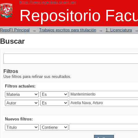
https://www.ingenieria.unam.mx
Buscar
Repositorio Facu
RepoFI Principal
→
Trabajos escritos para titulación
→
1. Licenciatura
Buscar
Filtros
Use filtros para refinar sus resultados.
Filtros actuales:
Nuevos filtros: