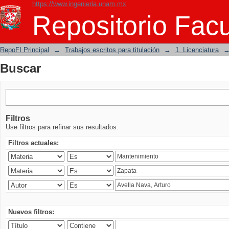
https://www.ingenieria.unam.mx
Buscar
Repositorio Facu
RepoFI Principal
→
Trabajos escritos para titulación
→
1. Licenciatura
Buscar
Filtros
Use filtros para refinar sus resultados.
Filtros actuales:
Nuevos filtros: