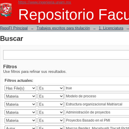
https://www.ingenieria.unam.mx
Buscar
Repositorio Facu
RepoFI Principal
→
Trabajos escritos para titulación
→
1. Licenciatura
Buscar
Filtros
Use filtros para refinar sus resultados.
Filtros actuales: