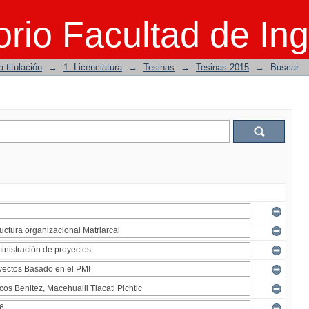
rio Facultad de Ing
 titulación
→
1. Licenciatura
→
Tesinas
→
Tesinas 2015
→
Buscar