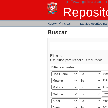
https://www.ingenieria.unam.mx
Buscar
Reposito
RepoFI Principal
→
Trabajos escritos para
Buscar
Filtros
Use filtros para refinar sus resultados.
Filtros actuales: