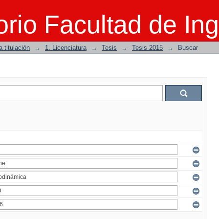
rio Facultad de Ing
 titulación
→
1. Licenciatura
→
Tesis
→
Tesis 2015
→
Buscar