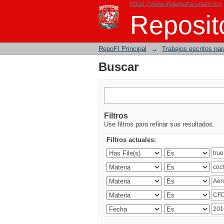
https://www.ingenieria.unam.mx
Buscar
Reposito
RepoFI Principal
→
Trabajos escritos para
Buscar
Filtros
Use filtros para refinar sus resultados.
Filtros actuales: