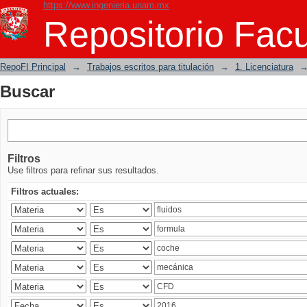
https://www.ingenieria.unam.mx
Buscar
Repositorio Facu
RepoFI Principal
→
Trabajos escritos para titulación
→
1. Licenciatura
Buscar
Filtros
Use filtros para refinar sus resultados.
Filtros actuales: