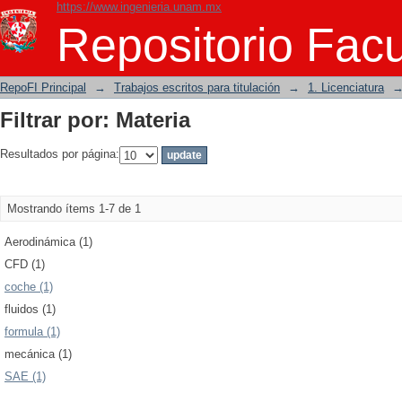
https://www.ingenieria.unam.mx
Filtrar por: Materia
Repositorio Facu
RepoFI Principal
→
Trabajos escritos para titulación
→
1. Licenciatura
Filtrar por: Materia
Resultados por página:
Mostrando ítems 1-7 de 1
Aerodinámica (1)
CFD (1)
coche (1)
fluidos (1)
formula (1)
mecánica (1)
SAE (1)