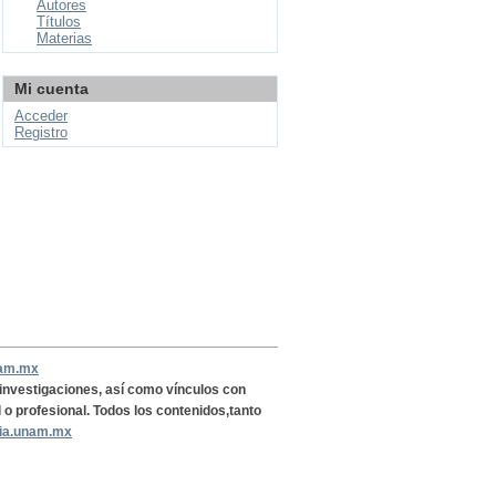
Autores
Títulos
Materias
Mi cuenta
Acceder
Registro
nam.mx
, investigaciones, así como vínculos con
l o profesional. Todos los contenidos,tanto
ria.unam.mx