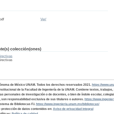
pdf
Ver/
nte(s) colección(ones)
irectivas
irectivas
tónoma de México UNAM. Todos los derechos reservados 2021.
https://www.u
institucional de la Facultad de Ingeniería de la UNAM. Contiene textos, trabajos
cas personales de investigación o de docentes, o bien de índole escolar, colegia
, son responsabilidad exclusiva de sus titulares o autores.
https://www.ingenie
istema de Bibliotecas F.I.
https://www.ingenieria.unam.mx/bibliotecas/
de protección de datos contenidos en:
Aviso de privacidad integral
olíticas:
Política de calidad