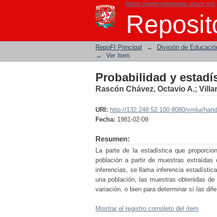
https://www.ingenieria.unam.mx
Probabilidad y estadí
Reposito
RepoFI Principal
→
División de Educació
→
Ver ítem
Probabilidad y estadí
Rascón Chávez, Octavio A.
;
Vill
URI:
http://132.248.52.100:8080/xmlui/han
Fecha:
1981-02-09
Resumen:
La parte de la estadística que proporcion
población a partir de muestras extraídas d
inferencias, se llama inferencia estadístic
una población, las muestras obtenidas de 
variación, o bien para determinar sí las di
Mostrar el registro completo del ítem