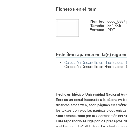
Ficheros en el ítem
Nombre:
decd_0557.
Tamaño:
854.6Kb
Formato:
PDF
Este ítem aparece en la(s) siguie
Colección Desarrollo de Habilidades D
Colección Desarrollo de Habilidades D
Hecho en México. Universidad Nacional Au
Este es un portal integrado a la página web 
distintos sitios web, sean páginas electróni
los textos como de las páginas electrónicas
Sitio administrado por la Coordinación del S
Este repositorio se rige por los preceptos 
y el Sistema de Calidad con las siguientes p