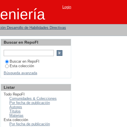
Login
eniería
ión Desarrollo de Habilidades Directivas
Buscar en RepoFI
Buscar en RepoFI
Esta colección
Búsqueda avanzada
Listar
Todo RepoFI
Comunidades & Colecciones
Por fecha de publicación
Autores
Títulos
Materias
Esta colección
Por fecha de publicación