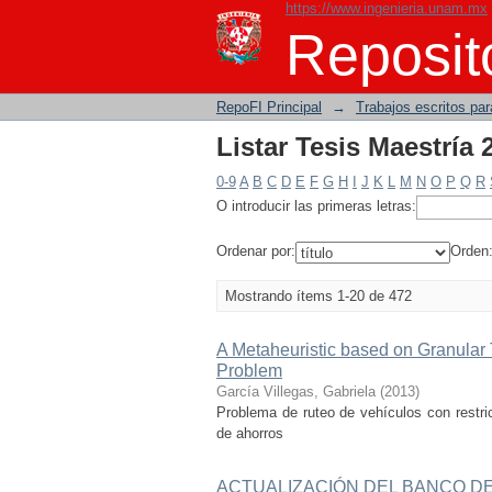
https://www.ingenieria.unam.mx
Listar Tesis Maestría 
Reposito
RepoFI Principal
→
Trabajos escritos para
Listar Tesis Maestría 
0-9
A
B
C
D
E
F
G
H
I
J
K
L
M
N
O
P
Q
R
O introducir las primeras letras:
Ordenar por:
Orden
Mostrando ítems 1-20 de 472
A Metaheuristic based on Granular 
Problem
García Villegas, Gabriela
(
2013
)
Problema de ruteo de vehículos con restric
de ahorros
ACTUALIZACIÓN DEL BANCO DE