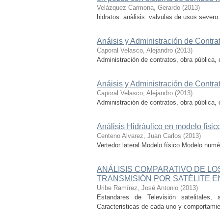
Velázquez Carmona, Gerardo
(
2013
)
hidratos. anàlisis. valvulas de usos severo
Anáisis y Administración de Contra
Caporal Velasco, Alejandro
(
2013
)
Administración de contratos, obra pública, 
Anáisis y Administración de Contra
Caporal Velasco, Alejandro
(
2013
)
Administración de contratos, obra pública, 
Análisis Hidráulico en modelo físic
Centeno Alvarez, Juan Carlos
(
2013
)
Vertedor lateral Modelo físico Modelo numé
ANÁLISIS COMPARATIVO DE LO
TRANSMISIÓN POR SATÉLITE E
Uribe Ramírez, José Antonio
(
2013
)
Estandares de Televisión satelitale
Caracteristicas de cada uno y comportamien