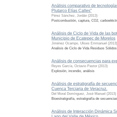
Análisis comparativo de tecnologías
Plutarco Elías Calles”
Pérez Sánchez, Jordán
(
2013
)
Postcombustión, captura, CO2, carboeléct
Análisis de Ciclo de Vida de las b
Municipio de Ecatepec de Morelos
Jiménez Ocampo, Ulises Emmanuel
(
2013
Analisis de Ciclo de Vida Residuos Sólido
Análisis de consecuencias para exp
Reyes García, Octavio Pastor
(
2013
)
Explosión, incendio, análisis
Análisis de estratigrafía de secuen
Cuenca Terciaria de Veracruz.
Del Moral Domínguez, José Manuel
(
2013
)
Bioestratigrafía, estratigrafía de secuenci
Análisis de Interacción Dinámica Su
Lago del Valle de México