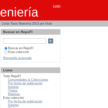
Login
eniería
Listar Tesis Maestría 2013 por título
Buscar en RepoFI
Buscar en RepoFI
Esta colección
Búsqueda avanzada
Listar
Todo RepoFI
Comunidades & Colecciones
Por fecha de publicación
Autores
Títulos
Materias
Esta colección
Por fecha de publicación
Autores