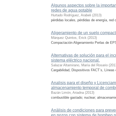
Algunos aspectos sobre la importanc
redes de agua potable
Hurtado Rodríguez, Arabeli
(
2013
)
pérdidas locales, pérdidas de energía, red 
Aligeramiento de un suelo compact
Márquez Quintos, Erick
(
2013
)
Compactación Aligeramiento Perlas de EP
Alternativas de solución para el in
sistema eléctrico nacional.
Salazar Altamirano, María del Rosario
(
201
Cargabilidad, Dispositivos FACT´s, Líneas
Analisis para el diseño y Licenciam
almacenamiento temporal de combu
Bazán Limón, Ariadna
(
2013
)
combustible gastado; nuclear; almacenami
Anàlisis de condiciones para preven
en pozos con sistema de bombeo n