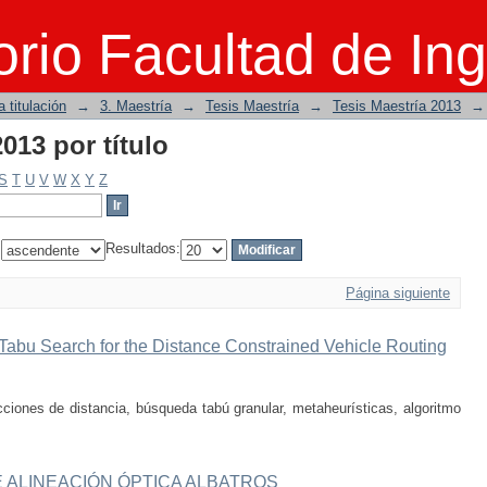
2013 por título
rio Facultad de Ing
 titulación
→
3. Maestría
→
Tesis Maestría
→
Tesis Maestría 2013
→
2013 por título
S
T
U
V
W
X
Y
Z
:
Resultados:
Página siguiente
Tabu Search for the Distance Constrained Vehicle Routing
ciones de distancia, búsqueda tabú granular, metaheurísticas, algoritmo
 ALINEACIÓN ÓPTICA ALBATROS