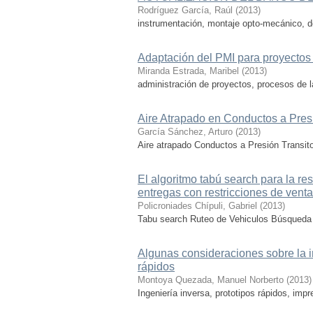
Rodríguez García, Raúl
(
2013
)
instrumentación, montaje opto-mecánico, de
Adaptación del PMI para proyecto
Miranda Estrada, Maribel
(
2013
)
administración de proyectos, procesos de 
Aire Atrapado en Conductos a Pres
García Sánchez, Arturo
(
2013
)
Aire atrapado Conductos a Presión Transito
El algoritmo tabú search para la r
entregas con restricciones de vent
Policroniades Chípuli, Gabriel
(
2013
)
Tabu search Ruteo de Vehiculos Búsqueda
Algunas consideraciones sobre la in
rápidos
Montoya Quezada, Manuel Norberto
(
2013
)
Ingeniería inversa, prototipos rápidos, impr