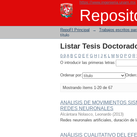
https://www.ingenieria.unam.mx
Listar Tesis Doctorado
Reposito
RepoFI Principal
→
Trabajos escritos para
título
Listar Tesis Doctorado
0-9
A
B
C
D
E
F
G
H
I
J
K
L
M
N
O
P
Q
R
O introducir las primeras letras:
Ordenar por:
Orden
Mostrando ítems 1-20 de 67
ANALISIS DE MOVIMIENTOS SI
REDES NEURONALES
Alcántara Nolasco, Leonardo
(
2013
)
Redes neuronales artificiales, duración de 
ANÁLISIS CUALITATIVO DEL EF