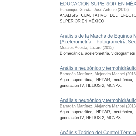
EDUCACIÓN SUPERIOR EN MÉX
Echenique García, José Antonio
(
2013
)
ANÁLISIS CUALITATIVO DEL EFEC
SUPERIOR EN MÉXICO
Análisis de la Marcha de Equinos 
(Acelerometría – Fotogrametría Sec
Morales Acosta, Lázaro
(
2013
)
Biomecánica, acelerometría, videogrametrí
Análisis neutrónico y termohidráuli
Barragán Martínez, Alejandra Maribel
(
2013
Agua supercrítica, HPLWR, neutrónica, te
generación IV, HELIOS-2, MCNPX.
Análisis neutrónico y termohidráuli
Barragán Martínez, Alejandra Maribel
(
2013
Agua supercrítica, HPLWR, neutrónica, te
generación IV, HELIOS-2, MCNPX.
Análisis Teórico del Control Térmi