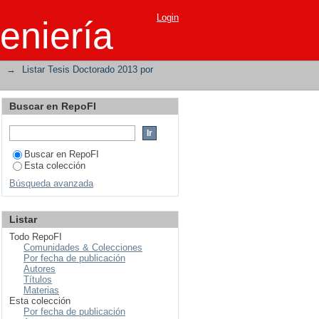
Login
eniería
→
Listar Tesis Doctorado 2013 por
Buscar en RepoFI
Buscar en RepoFI
Esta colección
Búsqueda avanzada
Listar
Todo RepoFI
Comunidades & Colecciones
Por fecha de publicación
Autores
Títulos
Materias
Esta colección
Por fecha de publicación