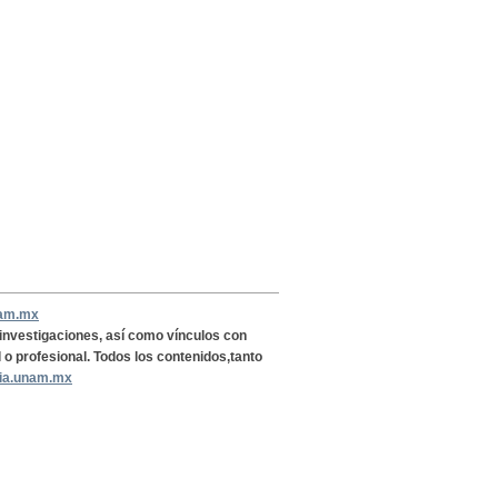
nam.mx
, investigaciones, así como vínculos con
l o profesional. Todos los contenidos,tanto
ria.unam.mx