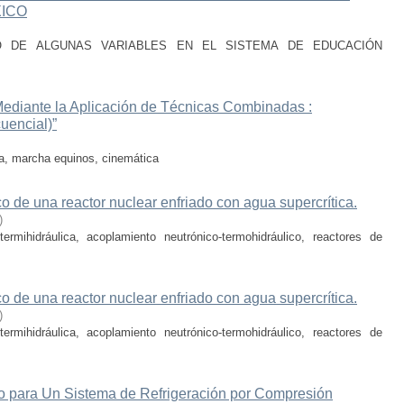
ICO
TO DE ALGUNAS VARIABLES EN EL SISTEMA DE EDUCACIÓN
Mediante la Aplicación de Técnicas Combinadas :
uencial)”
a, marcha equinos, cinemática
co de una reactor nuclear enfriado con agua supercrítica.
)
rmihidráulica, acoplamiento neutrónico-termohidráulico, reactores de
co de una reactor nuclear enfriado con agua supercrítica.
)
rmihidráulica, acoplamiento neutrónico-termohidráulico, reactores de
co para Un Sistema de Refrigeración por Compresión