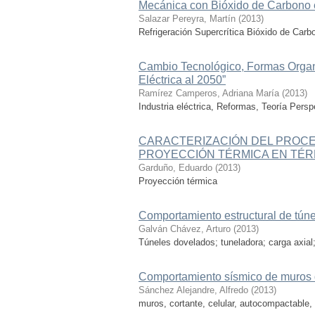
Mecánica con Bióxido de Carbono e
Salazar Pereyra, Martín
(
2013
)
Refrigeración Supercrítica Bióxido de Car
Cambio Tecnológico, Formas Organ
Eléctrica al 2050”
Ramírez Camperos, Adriana María
(
2013
)
Industria eléctrica, Reformas, Teoría Persp
CARACTERIZACIÓN DEL PROCE
PROYECCIÓN TÉRMICA EN TÉR
Garduño, Eduardo
(
2013
)
Proyección térmica
Comportamiento estructural de túne
Galván Chávez, Arturo
(
2013
)
Túneles dovelados; tuneladora; carga axial;
Comportamiento sísmico de muros d
Sánchez Alejandre, Alfredo
(
2013
)
muros, cortante, celular, autocompactable,