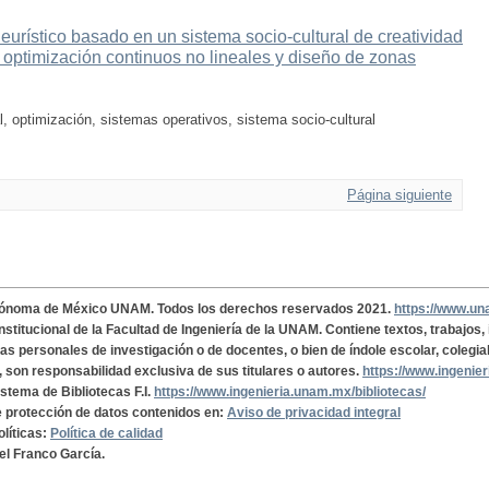
eurístico basado en un sistema socio-cultural de creatividad
 optimización continuos no lineales y diseño de zonas
 optimización, sistemas operativos, sistema socio-cultural
Página siguiente
tónoma de México UNAM. Todos los derechos reservados 2021.
https://www.u
institucional de la Facultad de Ingeniería de la UNAM. Contiene textos, trabajos
cas personales de investigación o de docentes, o bien de índole escolar, colegia
, son responsabilidad exclusiva de sus titulares o autores.
https://www.ingenie
istema de Bibliotecas F.I.
https://www.ingenieria.unam.mx/bibliotecas/
de protección de datos contenidos en:
Aviso de privacidad integral
olíticas:
Política de calidad
el Franco García.