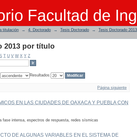
 2013 por título
rio Facultad de Ing
 titulación
→
4. Doctorado
→
Tesis Doctorado
→
Tesis Doctorado 2013
 2013 por título
S
T
U
V
W
X
Y
Z
:
Resultados:
Página siguiente
SMICOS EN LAS CIUDADES DE OAXACA Y PUEBLA CON
la fase intensa, espectros de respuesta, redes sísmicas
ECTO DE ALGUNAS VARIABLES EN EL SISTEMA DE