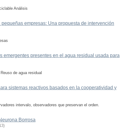
iclable Análisis
as pequeñas empresas: Una propuesta de intervención
resas
s emergentes presentes en el agua residual usada para
; Reuso de agua residual
ara sistemas reactivos basados en la cooperatividad y
rvadores intervalo, observadores que preservan el orden.
 Neurona Borrosa
13
)