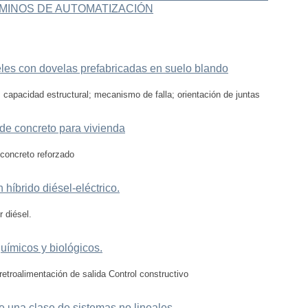
MINOS DE AUTOMATIZACIÓN
les con dovelas prefabricadas en suelo blando
 capacidad estructural; mecanismo de falla; orientación de juntas
e concreto para vivienda
 concreto reforzado
híbrido diésel-eléctrico.
r diésel.
uímicos y biológicos.
 retroalimentación de salida Control constructivo
e una clase de sistemas no lineales