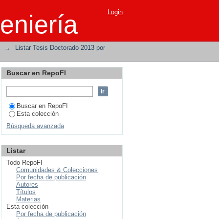
Login
eniería
→
Listar Tesis Doctorado 2013 por
Buscar en RepoFI
Buscar en RepoFI
Esta colección
Búsqueda avanzada
Listar
Todo RepoFI
Comunidades & Colecciones
Por fecha de publicación
Autores
Títulos
Materias
Esta colección
Por fecha de publicación