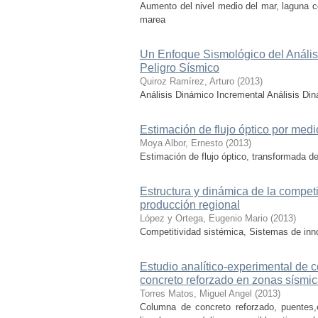
Aumento del nivel medio del mar, laguna cos
marea
Un Enfoque Sismológico del Anális
Peligro Sísmico
Quiroz Ramírez, Arturo
(
2013
)
Análisis Dinámico Incremental Análisis D
Estimación de flujo óptico por med
Moya Albor, Ernesto
(
2013
)
Estimación de flujo óptico, transformada de
Estructura y dinámica de la compet
producción regional
López y Ortega, Eugenio Mario
(
2013
)
Competitividad sistémica, Sistemas de inn
Estudio analítico-experimental de
concreto reforzado en zonas sísmi
Torres Matos, Miguel Angel
(
2013
)
Columna de concreto reforzado, puentes,