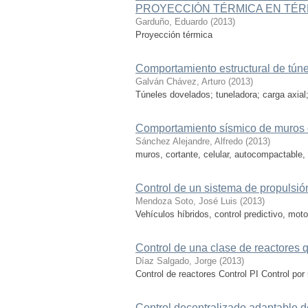
PROYECCIÓN TÉRMICA EN TÉR
Garduño, Eduardo
(
2013
)
Proyección térmica
Comportamiento estructural de túne
Galván Chávez, Arturo
(
2013
)
Túneles dovelados; tuneladora; carga axial;
Comportamiento sísmico de muros d
Sánchez Alejandre, Alfredo
(
2013
)
muros, cortante, celular, autocompactable,
Control de un sistema de propulsión 
Mendoza Soto, José Luis
(
2013
)
Vehículos híbridos, control predictivo, moto
Control de una clase de reactores q
Díaz Salgado, Jorge
(
2013
)
Control de reactores Control PI Control por
Control decentralizado adaptable d