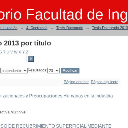
 2013 por título
rio Facultad de Ing
 titulación
→
4. Doctorado
→
Tesis Doctorado
→
Tesis Doctorado 2013
 2013 por título
S
T
U
V
W
X
Y
Z
:
Resultados:
Página anterior
Página siguiente
izacionales y Preocupaciones Humanas en la Industria
ectiva Multinivel
SO DE RECUBRIMIENTO SUPERFICIAL MEDIANTE