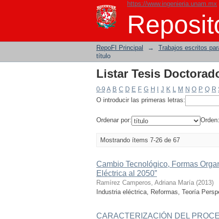
https://www.ingenieria.unam.mx
Listar Tesis Doctorado
Reposito
RepoFI Principal
→
Trabajos escritos para
título
Listar Tesis Doctorado
0-9
A
B
C
D
E
F
G
H
I
J
K
L
M
N
O
P
Q
R
O introducir las primeras letras:
Ordenar por:
Orden
Mostrando ítems 7-26 de 67
Cambio Tecnológico, Formas Organ
Eléctrica al 2050”
Ramírez Camperos, Adriana María
(
2013
)
Industria eléctrica, Reformas, Teoría Persp
CARACTERIZACIÓN DEL PROCE