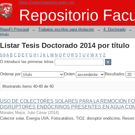
https://www.ingenieria.unam.mx
Listar Tesis Doctorado 2014 por título
Repositorio Facu
RepoFI Principal
→
Trabajos escritos para titulación
→
4. Doctorado
→
título
Listar Tesis Doctorado 2014 por título
0-9
A
B
C
D
E
F
G
H
I
J
K
L
M
N
O
P
Q
R
S
T
U
V
W
X
Y
Z
O introducir las primeras letras:
Ordenar por:
Orden:
Resultados:
Mostrando ítems 40-40 de 40
USO DE COLECTORES SOLARES PARA LA REMOCIÓN FO
DISRUPTORES ENDÓCRINOS PRESENTES EN AGUA CO
Morales Mejía, Julio César
(
2014
)
Colector solar, Energía UVA, Fotocatálisis, TiO2, disruptor endócrino, Resorc