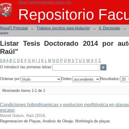
https://www.ingenieria.unam.mx
Listar Tesis Doctorado 2014 por autor 
Repositorio Facu
RepoFI Principal
→
Trabajos escritos para titulación
→
4. Doctorado
→
autor
Listar Tesis Doctorado 2014 por aut
Raúl"
0-9
A
B
C
D
E
F
G
H
I
J
K
L
M
N
O
P
Q
R
S
T
U
V
W
X
Y
Z
O introducir las primeras letras:
Ordenar por:
Orden:
Resultados:
Mostrando ítems 1-1 de 1
Condiciones hidrodinamicas y evolucion morfologica en playas
escaso
Martell Dubois, Raúl
(
2014
)
Regeneracion de Playas, Analisis de Oleaje, Morfología de playas