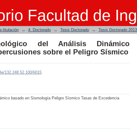
co del Análisis Dinámico Incremental
rio Facultad de Ing
ico
 titulación
→
4. Doctorado
→
Tesis Doctorado
→
Tesis Doctorado 2013
lógico del Análisis Dinámico
percusiones sobre el Peligro Sísmico
dle/132.248.52.100/6015
inámico basado en Sismología Peligro Sísmico Tasas de Excedencia