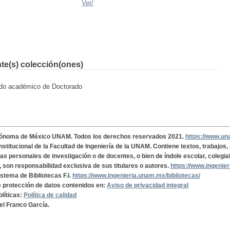
Ver/
nte(s) colección(ones)
rado académico de Doctorado
tónoma de México UNAM. Todos los derechos reservados 2021.
https://www.u
institucional de la Facultad de Ingeniería de la UNAM. Contiene textos, trabajos
cas personales de investigación o de docentes, o bien de índole escolar, colegia
, son responsabilidad exclusiva de sus titulares o autores.
https://www.ingenie
istema de Bibliotecas F.I.
https://www.ingenieria.unam.mx/bibliotecas/
de protección de datos contenidos en:
Aviso de privacidad integral
olíticas:
Política de calidad
el Franco García.