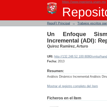
https://www.ingenieria.unam.mx
Un Enfoque Sismológi
Reposito
sobre el Peligro Sísm
RepoFI Principal
→
Trabajos escritos para
Un Enfoque Sismo
Incremental (ADI): Re
Quiroz Ramírez, Arturo
URI:
http://132.248.52.100:8080/xmlui/han
Fecha:
2013
Resumen:
Análisis Dinámico Incremental Análisis D
Mostrar el registro completo del ítem
Ficheros en el ítem