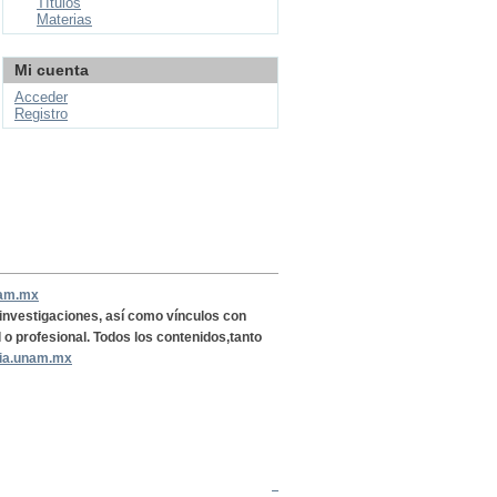
Títulos
Materias
Mi cuenta
Acceder
Registro
nam.mx
, investigaciones, así como vínculos con
l o profesional. Todos los contenidos,tanto
ria.unam.mx