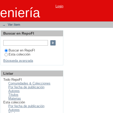
 (ADI): Repercusiones
Login
eniería
→
Ver ítem
Buscar en RepoFI
Buscar en RepoFI
Esta colección
Búsqueda avanzada
Listar
Todo RepoFI
Comunidades & Colecciones
Por fecha de publicación
Autores
Títulos
Materias
Esta colección
Por fecha de publicación
Autores