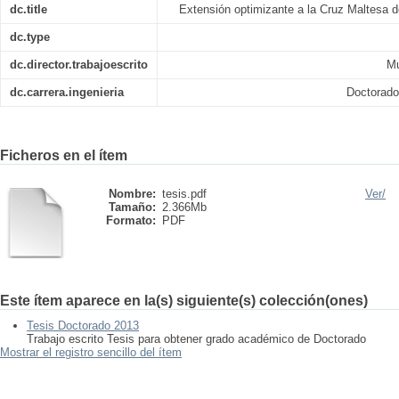
dc.title
Extensión optimizante a la Cruz Maltesa d
dc.type
dc.director.trabajoescrito
Mu
dc.carrera.ingenieria
Doctorado
Ficheros en el ítem
Nombre:
tesis.pdf
Ver/
Tamaño:
2.366Mb
Formato:
PDF
Este ítem aparece en la(s) siguiente(s) colección(ones)
Tesis Doctorado 2013
Trabajo escrito Tesis para obtener grado académico de Doctorado
Mostrar el registro sencillo del ítem