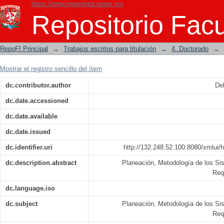
https://www.ingenieria.unam.mx
Extensión optimizante a la Cruz Malte
Repositorio Facu
RepoFI Principal
→
Trabajos escritos para titulación
→
4. Doctorado
→
Mostrar el registro sencillo del ítem
dc.contributor.author
Del
dc.date.accessioned
dc.date.available
dc.date.issued
dc.identifier.uri
http://132.248.52.100:8080/xmlui/
dc.description.abstract
Planeación, Metodología de los Si
Req
dc.language.iso
dc.subject
Planeación, Metodología de los Si
Req