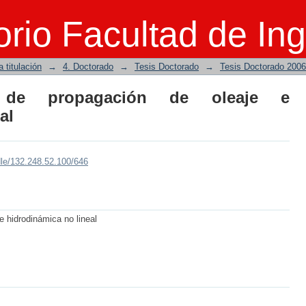
ropagación de oleaje e hidrodinámica 
rio Facultad de Ing
 titulación
→
4. Doctorado
→
Tesis Doctorado
→
Tesis Doctorado 2006
o de propagación de oleaje e
al
dle/132.248.52.100/646
e hidrodinámica no lineal