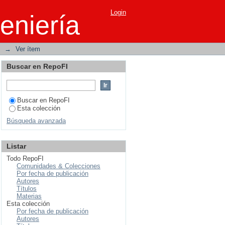
no lineal
Login
eniería
→
Ver ítem
Buscar en RepoFI
Buscar en RepoFI
Esta colección
Búsqueda avanzada
Listar
Todo RepoFI
Comunidades & Colecciones
Por fecha de publicación
Autores
Títulos
Materias
Esta colección
Por fecha de publicación
Autores