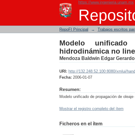
https://www.ingenieria.unam.mx
Modelo unificado de p
Reposito
RepoFI Principal
→
Trabajos escritos para
Modelo unificad
hidrodinámica no line
Mendoza Baldwin Edgar Gerardo
URI:
http://132.248.52.100:8080/xmlui/han
Fecha:
2006-01-07
Resumen:
Modelo unificado de propagación de oleaje 
Mostrar el registro completo del ítem
Ficheros en el ítem