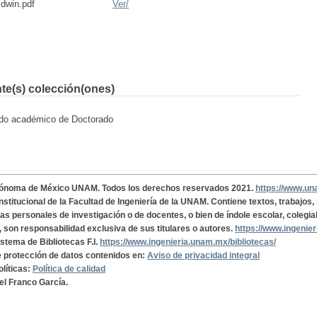
dwin.pdf
Ver/
nte(s) colección(ones)
rado académico de Doctorado
tónoma de México UNAM. Todos los derechos reservados 2021.
https://www.u
institucional de la Facultad de Ingeniería de la UNAM. Contiene textos, trabajos
cas personales de investigación o de docentes, o bien de índole escolar, colegia
, son responsabilidad exclusiva de sus titulares o autores.
https://www.ingenie
istema de Bibliotecas F.I.
https://www.ingenieria.unam.mx/bibliotecas/
de protección de datos contenidos en:
Aviso de privacidad integral
olíticas:
Política de calidad
el Franco García.