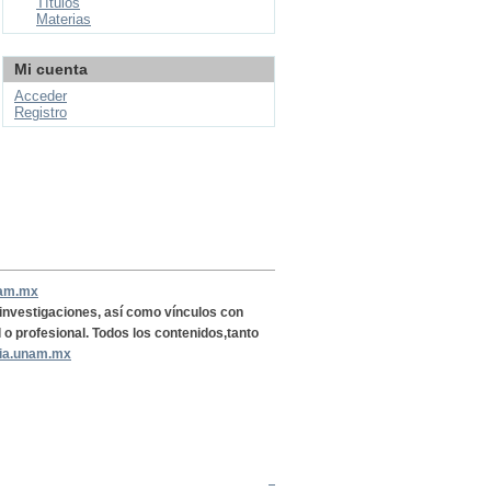
Títulos
Materias
Mi cuenta
Acceder
Registro
nam.mx
, investigaciones, así como vínculos con
l o profesional. Todos los contenidos,tanto
ria.unam.mx