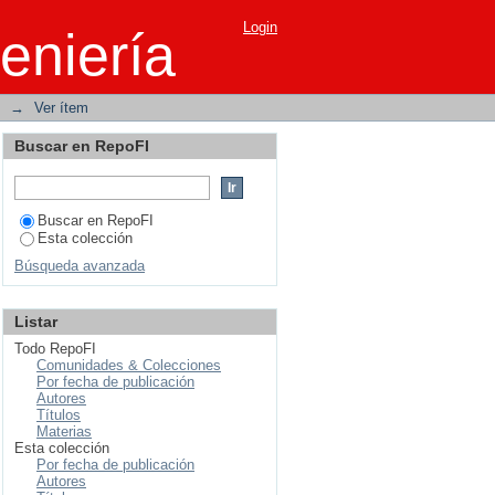
Circulación Oceánica
Login
eniería
→
Ver ítem
Buscar en RepoFI
Buscar en RepoFI
Esta colección
Búsqueda avanzada
Listar
Todo RepoFI
Comunidades & Colecciones
Por fecha de publicación
Autores
Títulos
Materias
Esta colección
Por fecha de publicación
Autores