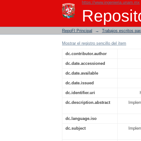
https://www.ingenieria.unam.mx
Implementación y Va
Reposito
para el Golfo de Méxi
RepoFI Principal
→
Trabajos escritos para
Mostrar el registro sencillo del ítem
dc.contributor.author
dc.date.accessioned
dc.date.available
dc.date.issued
dc.identifier.uri
dc.description.abstract
Implem
dc.language.iso
dc.subject
Implem