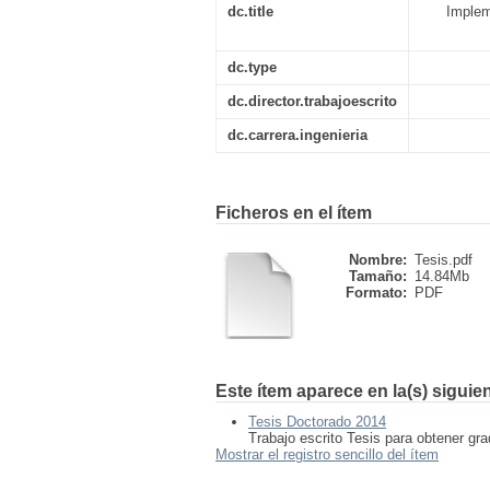
dc.title
Implem
dc.type
dc.director.trabajoescrito
dc.carrera.ingenieria
Ficheros en el ítem
Nombre:
Tesis.pdf
Tamaño:
14.84Mb
Formato:
PDF
Este ítem aparece en la(s) siguie
Tesis Doctorado 2014
Trabajo escrito Tesis para obtener g
Mostrar el registro sencillo del ítem