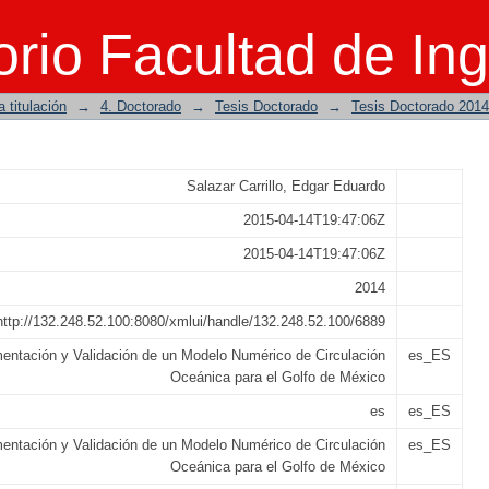
lidación de un Modelo Numérico de 
rio Facultad de Ing
co
 titulación
→
4. Doctorado
→
Tesis Doctorado
→
Tesis Doctorado 2014
Salazar Carrillo, Edgar Eduardo
2015-04-14T19:47:06Z
2015-04-14T19:47:06Z
2014
http://132.248.52.100:8080/xmlui/handle/132.248.52.100/6889
entación y Validación de un Modelo Numérico de Circulación
es_ES
Oceánica para el Golfo de México
es
es_ES
entación y Validación de un Modelo Numérico de Circulación
es_ES
Oceánica para el Golfo de México