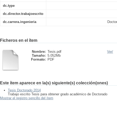
dc.type
dc.director.trabajoescrito
dc.carrera.ingenieria
Doctor
Ficheros en el ítem
Nombre:
Tesis.pdf
Ver/
Tamaño:
5.052Mb
Formato:
PDF
Este ítem aparece en la(s) siguiente(s) colección(ones)
Tesis Doctorado 2014
Trabajo escrito Tesis para obtener grado académico de Doctorado
Mostrar el registro sencillo del ítem