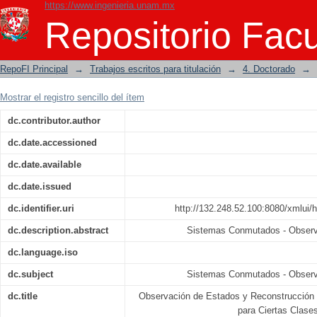
https://www.ingenieria.unam.mx
Observación de Estados y Reconstrucc
Repositorio Facu
Clases de Sistemas Conmutados
RepoFI Principal
→
Trabajos escritos para titulación
→
4. Doctorado
→
Mostrar el registro sencillo del ítem
dc.contributor.author
dc.date.accessioned
dc.date.available
dc.date.issued
dc.identifier.uri
http://132.248.52.100:8080/xmlui/
dc.description.abstract
Sistemas Conmutados - Observ
dc.language.iso
dc.subject
Sistemas Conmutados - Observ
dc.title
Observación de Estados y Reconstrucción
para Ciertas Clas