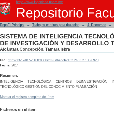
https://www.ingenieria.unam.mx
SISTEMA DE INTELIGENCIA TECNOL
Repositorio Facu
DESARROLLO TECNOLÓGICO
RepoFI Principal
→
Trabajos escritos para titulación
→
4. Doctorado
→
SISTEMA DE INTELIGENCIA TECNOL
DE INVESTIGACIÓN Y DESARROLLO
Alcántara Concepción, Tamara Iskra
URI:
http://132.248.52.100:8080/xmlui/handle/132.248.52.100/6920
Fecha:
2014
Resumen:
INTELIGENCIA TECNOLÓGICA CENTROS DEINVESTIGACIÓN 
TECNOLÓGICO GESTIÓN DEL CONOCIMIENTO PLANEACIÓN
Mostrar el registro completo del ítem
Ficheros en el ítem