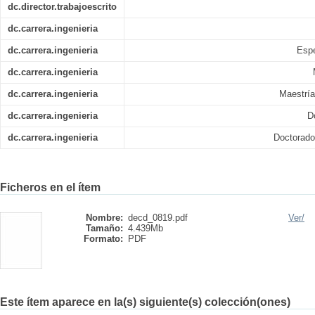
dc.director.trabajoescrito
dc.carrera.ingenieria
dc.carrera.ingenieria
Espe
dc.carrera.ingenieria
dc.carrera.ingenieria
Maestría
dc.carrera.ingenieria
D
dc.carrera.ingenieria
Doctorado
Ficheros en el ítem
Nombre:
decd_0819.pdf
Ver/
Tamaño:
4.439Mb
Formato:
PDF
Este ítem aparece en la(s) siguiente(s) colección(ones)