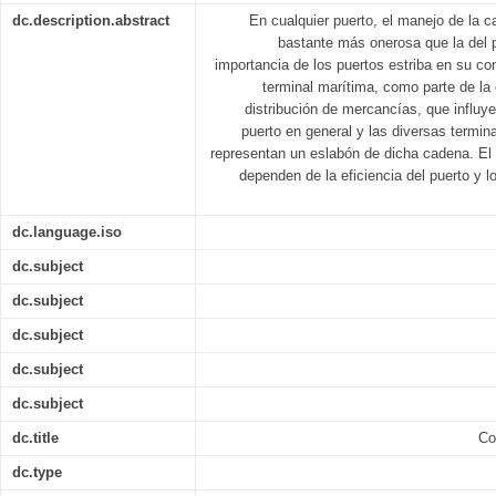
dc.description.abstract
En cualquier puerto, el manejo de la c
bastante más onerosa que la del p
importancia de los puertos estriba en su co
terminal marítima, como parte de la 
distribución de mercancías, que influye
puerto en general y las diversas termin
representan un eslabón de dicha cadena. El 
dependen de la eficiencia del puerto y l
dc.language.iso
dc.subject
dc.subject
dc.subject
dc.subject
dc.subject
dc.title
Co
dc.type