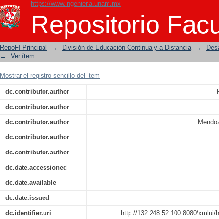
https://www.ingenieria.unam.mx
Control estadístico de calidad
Repositorio Facu
RepoFI Principal
→
División de Educación Continua y a Distancia
→
Desa
→
Ver ítem
Mostrar el registro sencillo del ítem
dc.contributor.author
dc.contributor.author
dc.contributor.author
Mendoz
dc.contributor.author
dc.contributor.author
dc.date.accessioned
dc.date.available
dc.date.issued
dc.identifier.uri
http://132.248.52.100:8080/xmlui/