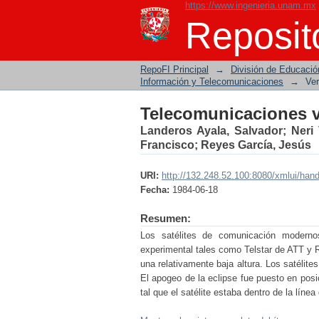
https://www.ingenieria.unam.mx
Telecomunicaciones vía
Reposito
RepoFI Principal
→
División de Educació
Información y Telecomunicaciones
→
Ver
Telecomunicaciones vía
Landeros Ayala, Salvador
;
Neri 
Francisco
;
Reyes García, Jesús
URI:
http://132.248.52.100:8080/xmlui/han
Fecha:
1984-06-18
Resumen:
Los satélites de comunicación moderno
experimental tales como Telstar de ATT y R
una relativamente baja altura. Los satélites
El apogeo de la eclipse fue puesto en posic
tal que el satélite estaba dentro de la líne