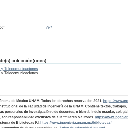
pdf
Ver/
nte(s) colección(ones)
n y Telecomunicaciones
n y Telecomunicaciones
tónoma de México UNAM. Todos los derechos reservados 2021.
https://www.u
institucional de la Facultad de Ingeniería de la UNAM. Contiene textos, trabajos
cas personales de investigación o de docentes, o bien de índole escolar, colegia
, son responsabilidad exclusiva de sus titulares o autores.
https://www.ingenie
istema de Bibliotecas F.I.
https://www.ingenieria.unam.mx/bibliotecas/