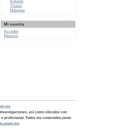
Autores
Títulos
Materias
Mi cuenta
Acceder
Registro
nam.mx
, investigaciones, así como vínculos con
l o profesional. Todos los contenidos,tanto
ria.unam.mx