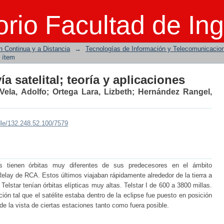
 satelital; teoría y aplicaciones
rio Facultad de Ing
n Continua y a Distancia
→
Tecnologías de Información y Telecomunicacio
 ítem
 satelital; teoría y aplicaciones
Vela, Adolfo
;
Ortega Lara, Lizbeth
;
Hernández Rangel,
dle/132.248.52.100/7579
s tienen órbitas muy diferentes de sus predecesores en el ámbito
elay de RCA. Estos últimos viajaban rápidamente alrededor de la tierra a
 Telstar tenían órbitas elípticas muy altas. Telstar I de 600 a 3800 millas.
ión tal que el satélite estaba dentro de la eclipse fue puesto en posición
a de la vista de ciertas estaciones tanto como fuera posible.