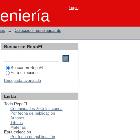
Login
eniería
nes
→
Colección Tecnologías de
Buscar en RepoFI
Buscar en RepoFI
Esta colección
Búsqueda avanzada
Listar
Todo RepoFI
Comunidades & Colecciones
Por fecha de publicación
Autores
Títulos
Materias
Esta colección
Por fecha de publicación