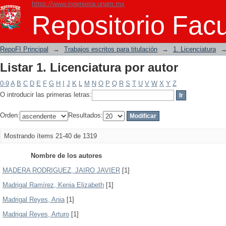
https://www.ingenieria.unam.mx
Listar 1. Licenciatura por autor
Repositorio Facu
RepoFI Principal
→
Trabajos escritos para titulación
→
1. Licenciatura
Listar 1. Licenciatura por autor
0-9
A
B
C
D
E
F
G
H
I
J
K
L
M
N
O
P
Q
R
S
T
U
V
W
X
Y
Z
O introducir las primeras letras:
Orden:
Resultados:
Mostrando ítems 21-40 de 1319
Nombre de los autores
MADERA RODRIGUEZ, JAIRO JAVIER
[1]
Madrigal Ramírez, Kenia Elizabeth
[1]
Madrigal Reyes, Ania
[1]
Madrigal Reyes, Arturo
[1]