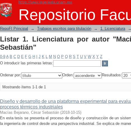
https://www.ingenieria.unam.mx
Listar 1. Licenciatura por autor "Macía
Repositorio Facu
RepoFI Principal
→
Trabajos escritos para titulación
→
1. Licenciatura
Listar 1. Licenciatura por autor "Mac
Sebastián"
0-9
A
B
C
D
E
F
G
H
I
J
K
L
M
N
O
P
Q
R
S
T
U
V
W
X
Y
Z
O introducir las primeras letras:
Ordenar por:
Orden:
Resultados:
Mostrando ítems 1-1 de 1
Diseño y desarrollo de una plataforma experimental para evalua
procesos térmicos industriales
Macías Bejarano, César Sebastián
(
2018-10-15
)
En esta tesis se presenta el proceso de diseño y construcción de un siste
la ingeniería de control desde una perspectiva industrial. Se explica de manera 