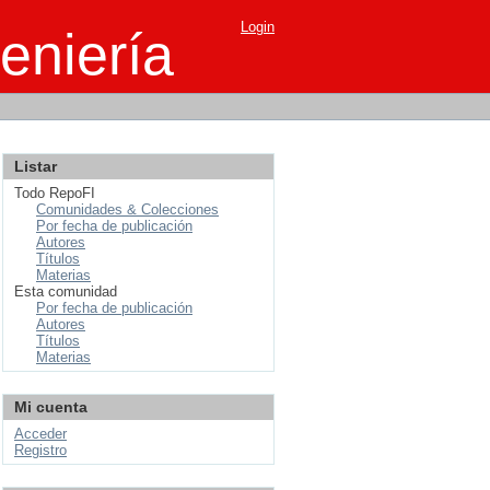
Login
eniería
Listar
Todo RepoFI
Comunidades & Colecciones
Por fecha de publicación
Autores
Títulos
Materias
Esta comunidad
Por fecha de publicación
Autores
Títulos
Materias
Mi cuenta
Acceder
Registro