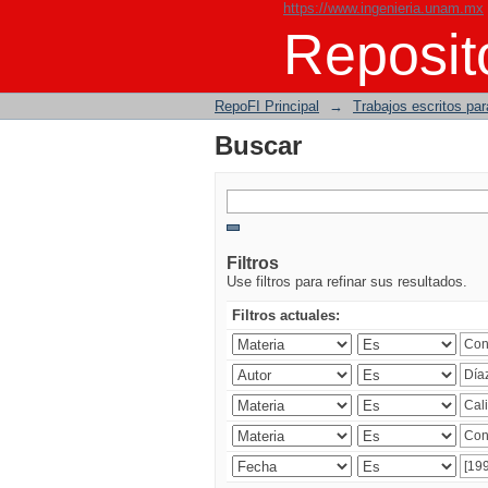
https://www.ingenieria.unam.mx
Buscar
Reposito
RepoFI Principal
→
Trabajos escritos para
Buscar
Filtros
Use filtros para refinar sus resultados.
Filtros actuales: