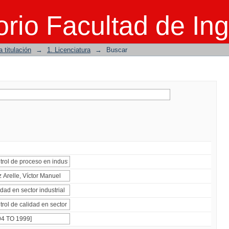
rio Facultad de Ing
 titulación
→
1. Licenciatura
→
Buscar